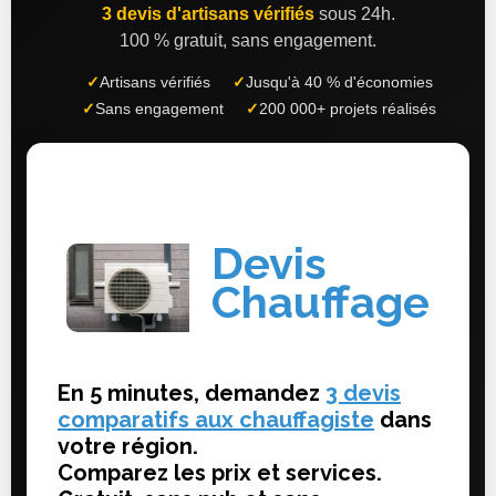
3 devis d'artisans vérifiés
sous 24h.
100 % gratuit, sans engagement.
✓
Artisans vérifiés
✓
Jusqu'à 40 % d'économies
✓
Sans engagement
✓
200 000+ projets réalisés