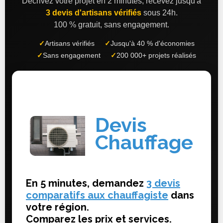
Décrivez votre projet en 2 minutes, recevez jusqu'à
3 devis d'artisans vérifiés
sous 24h.
100 % gratuit, sans engagement.
✓
Artisans vérifiés
✓
Jusqu'à 40 % d'économies
✓
Sans engagement
✓
200 000+ projets réalisés