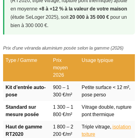
(RT2020, triple vitrage, rupture pont thermique) ajoute
en moyenne
+8 à +12 % à la valeur de votre maison
(étude SeLoger 2025), soit
20 000 à 35 000 €
pour un
bien à 300 000 €.
Prix d’une véranda aluminium posée selon la gamme (2026)
Type / Gamme
Prix
Usage typique
moyen
2026
Kit d’entrée auto-
900 – 1
Petite surface < 12 m²,
pose
300 €/m²
pose perso
Standard sur
1 300 – 1
Vitrage double, rupture
mesure posée
800 €/m²
pont thermique
Haut de gamme
1 800 – 2
Triple vitrage,
isolation
RT2020
200 €/m²
toiture