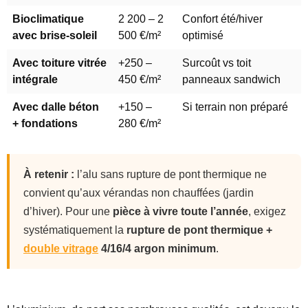
Bioclimatique
2 200 – 2
Confort été/hiver
avec brise-soleil
500 €/m²
optimisé
Avec toiture vitrée
+250 –
Surcoût vs toit
intégrale
450 €/m²
panneaux sandwich
Avec dalle béton
+150 –
Si terrain non préparé
+ fondations
280 €/m²
À retenir :
l’alu sans rupture de pont thermique ne
convient qu’aux vérandas non chauffées (jardin
d’hiver). Pour une
pièce à vivre toute l’année
, exigez
systématiquement la
rupture de pont thermique +
double vitrage
4/16/4 argon minimum
.