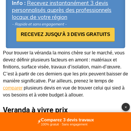
Info :
Recevez instantanément 3 devis
personnalisés auprès des professionnels
locaux de votre région
- Rapide et sans engagement -
RECEVEZ JUSQU'À 3 DEVIS GRATUITS
Pour trouver la véranda la moins chère sur le marché, vous
devez définir plusieurs facteurs en amont : matériaux et
finitions, surface visée, travaux d’isolation, main-d’œuvre.
C’est à partir de ces derniers que les prix peuvent baisser de
manière significative. Par ailleurs, prenez le temps de
comparer
plusieurs devis en vue de trouver celui qui sied à
vos besoins et à votre budget à allouer.
×
Veranda à vivre prix
Comparez 3 devis travaux
⚡
100% gratuit · Sans engagement
Le prix d’une véranda pièce à vivre est variable en fonction