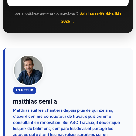
Vous préférez estimer vous-même ?
Voir les tarifs détaillés
2026 →
L'AUTEUR
matthias semila
Matthias suit les chantiers depuis plus de quinze ans,
d'abord comme conducteur de travaux puis comme
consultant en rénovation. Sur ABC Travaux, il décortique
les prix du bâtiment, compare les devis et partage les
astuces qui évitent les mauvaises surprises sur un