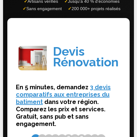
✓
Artisans vérifiés
✓
Jusqu'à 40 % d'économies
✓
Sans engagement
✓
200 000+ projets réalisés