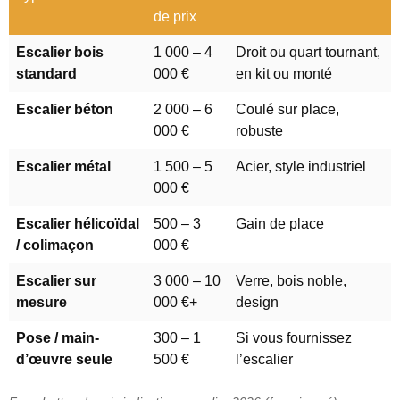
de prix
Escalier bois
1 000 – 4
Droit ou quart tournant,
standard
000 €
en kit ou monté
Escalier béton
2 000 – 6
Coulé sur place,
000 €
robuste
Escalier métal
1 500 – 5
Acier, style industriel
000 €
Escalier hélicoïdal
500 – 3
Gain de place
/ colimaçon
000 €
Escalier sur
3 000 – 10
Verre, bois noble,
mesure
000 €+
design
Pose / main-
300 – 1
Si vous fournissez
d’œuvre seule
500 €
l’escalier