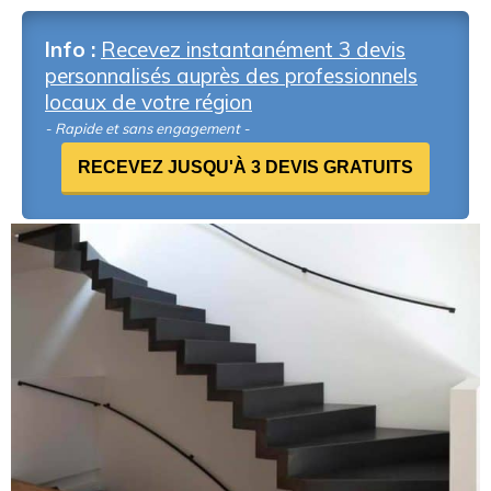
Info :
Recevez instantanément 3 devis
personnalisés auprès des professionnels
locaux de votre région
- Rapide et sans engagement -
RECEVEZ JUSQU'À 3 DEVIS GRATUITS