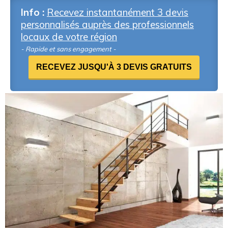
Info :
Recevez instantanément 3 devis
personnalisés auprès des professionnels
locaux de votre région
- Rapide et sans engagement -
RECEVEZ JUSQU'À 3 DEVIS GRATUITS