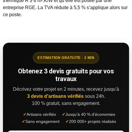
thermique R ≥ 6 m².K/W et qu’elle est posée par une
entreprise RGE. La TVA réduite à 5,5 % s’applique alors sur
ce poste.
ESTIMATION GRATUITE · 2 MIN
Obtenez 3 devis gratuits pour vos
travaux
Décrivez votre projet en 2 minutes, recevez jusqu'à
3 devis d'artisans vérifiés
sous 24h.
100 % gratuit, sans engagement.
✓
Artisans vérifiés
✓
Jusqu'à 40 % d'économies
✓
Sans engagement
✓
200 000+ projets réalisés