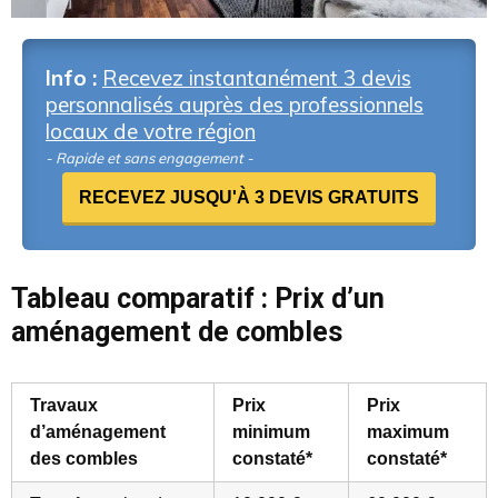
Info :
Recevez instantanément 3 devis
personnalisés auprès des professionnels
locaux de votre région
- Rapide et sans engagement -
RECEVEZ JUSQU'À 3 DEVIS GRATUITS
Tableau comparatif : Prix d’un
aménagement de combles
Travaux
Prix
Prix
d’aménagement
minimum
maximum
des combles
constaté*
constaté*