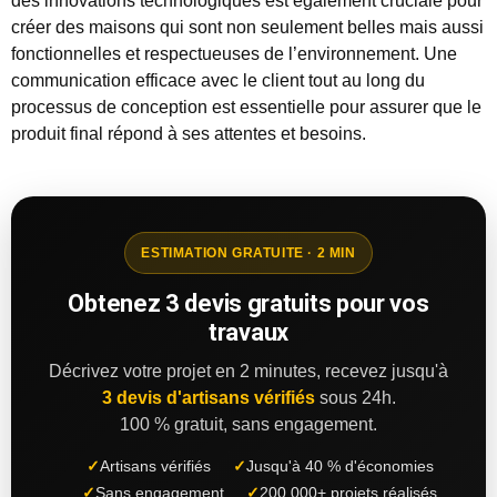
des innovations technologiques est également cruciale pour
créer des maisons qui sont non seulement belles mais aussi
fonctionnelles et respectueuses de l’environnement. Une
communication efficace avec le client tout au long du
processus de conception est essentielle pour assurer que le
produit final répond à ses attentes et besoins.
ESTIMATION GRATUITE · 2 MIN
Obtenez 3 devis gratuits pour vos
travaux
Décrivez votre projet en 2 minutes, recevez jusqu'à
3 devis d'artisans vérifiés
sous 24h.
100 % gratuit, sans engagement.
✓
Artisans vérifiés
✓
Jusqu'à 40 % d'économies
✓
Sans engagement
✓
200 000+ projets réalisés