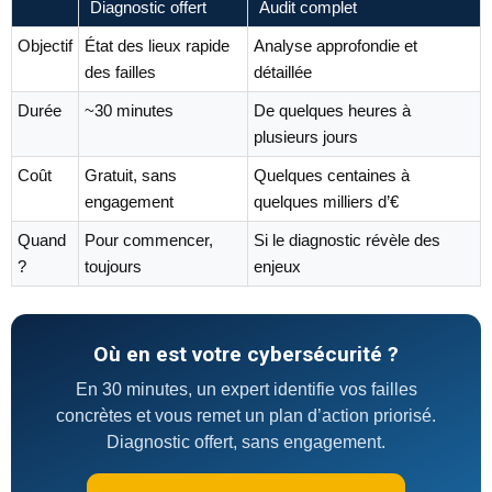
Diagnostic offert
Audit complet
Objectif
État des lieux rapide
Analyse approfondie et
des failles
détaillée
Durée
~30 minutes
De quelques heures à
plusieurs jours
Coût
Gratuit, sans
Quelques centaines à
engagement
quelques milliers d’€
Quand
Pour commencer,
Si le diagnostic révèle des
?
toujours
enjeux
Où en est votre cybersécurité ?
En 30 minutes, un expert identifie vos failles
concrètes et vous remet un plan d’action priorisé.
Diagnostic offert, sans engagement.