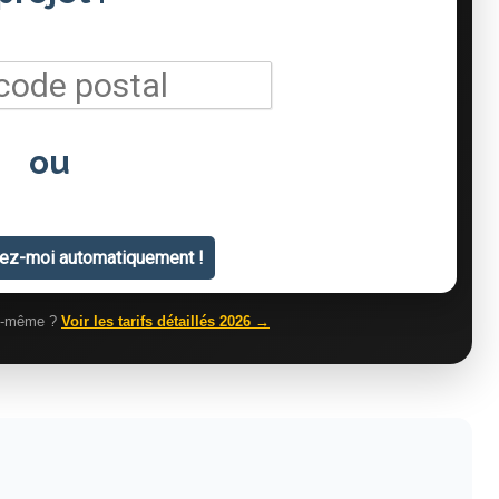
us-même ?
Voir les tarifs détaillés 2026 →