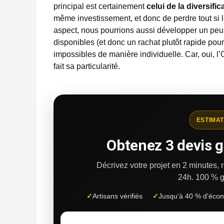
principal est certainement
celui de la diversific
même investissement, et donc de perdre tout si 
aspect, nous pourrions aussi développer un peu
disponibles (et donc un rachat plutôt rapide pour
impossibles de manière individuelle. Car, oui, l’O
fait sa particularité.
ESTIMAT
Obtenez 3 devis g
Décrivez votre projet en 2 minutes,
24h.
100 % g
✓
Artisans vérifiés
✓
Jusqu'à 40 % d'éco