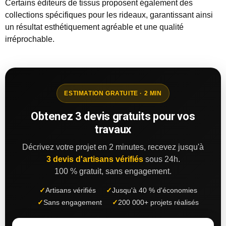
Certains éditeurs de tissus proposent également des
collections spécifiques pour les rideaux, garantissant ainsi
un résultat esthétiquement agréable et une qualité
irréprochable.
ESTIMATION GRATUITE · 2 MIN
Obtenez 3 devis gratuits pour vos
travaux
Décrivez votre projet en 2 minutes, recevez jusqu'à
3 devis d'artisans vérifiés
sous 24h.
100 % gratuit, sans engagement.
✓
Artisans vérifiés
✓
Jusqu'à 40 % d'économies
✓
Sans engagement
✓
200 000+ projets réalisés