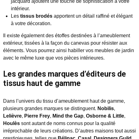
jacquard ajoutent une touche de sophistication à votre
intérieur.
Les
tissus brodés
apportent un détail raffiné et élégant
à votre décoration.
Il existe également des étoffes destinées à l’ameublement
extérieur, tissées à la façon du canevas pour résister aux
éléments. Vous pourrez ainsi habiller vos meubles de jardin
avec le même luxe que vos pièces intérieures.
Les grandes marques d’éditeurs de
tissus haut de gamme
Dans l’univers du tissu d’ameublement haut de gamme,
plusieurs grandes marques se distinguent.
Nobilis
,
Lelièvre
,
Pierre Frey
,
Mind the Gap
,
Osborne & Little
,
Houlès
sont autant de noms connus pour la qualité
irréprochable de leurs créations. D’autres maisons tout aussi
prestigieuses, telles que
Bélinac
,
Casal
,
Designers Guild
,