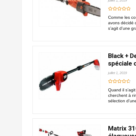
juillet 1, 2019
Comme les con
avons décidé d
s’agit d’une g
Black + D
spéciale 
juillet 1, 2019
Quand il s’agi
cherchent à ri
sélection d’un
Matrix 31