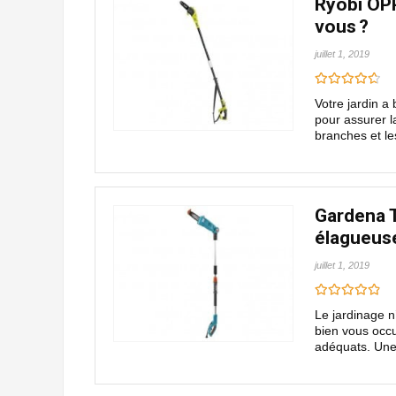
Ryobi OPP
vous ?
juillet 1, 2019
Votre jardin a
pour assurer l
branches et les 
Gardena T
élagueuse
juillet 1, 2019
Le jardinage n
bien vous occup
adéquats. Une