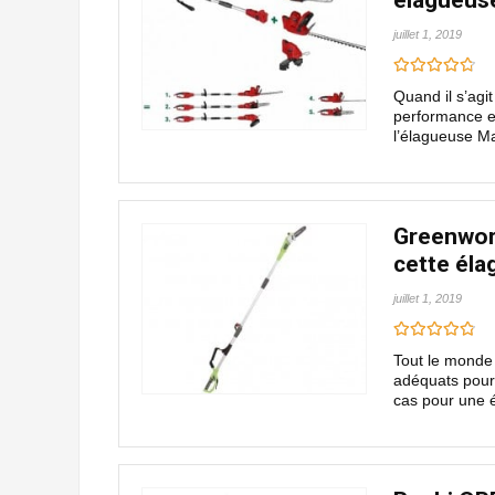
élagueus
juillet 1, 2019
Quand il s’agit
performance e
l’élagueuse Ma
Greenwork
cette éla
juillet 1, 2019
Tout le monde p
adéquats pour 
cas pour une é