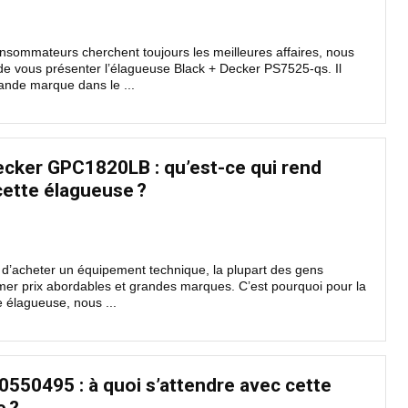
sommateurs cherchent toujours les meilleures affaires, nous
e vous présenter l’élagueuse Black + Decker PS7525-qs. Il
rande marque dans le ...
ecker GPC1820LB : qu’est-ce qui rend
cette élagueuse ?
t d’acheter un équipement technique, la plupart des gens
mer prix abordables et grandes marques. C’est pourquoi pour la
e élagueuse, nous ...
0550495 : à quoi s’attendre avec cette