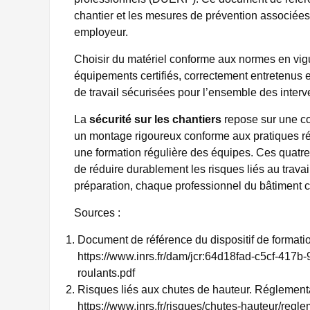
chantier et les mesures de prévention associées.
employeur.
Choisir du matériel conforme aux normes en vig
équipements certifiés, correctement entretenus e
de travail sécurisées pour l’ensemble des interv
La
sécurité sur les chantiers
repose sur une co
un montage rigoureux conforme aux pratiques ré
une formation régulière des équipes. Ces quatre
de réduire durablement les risques liés au trava
préparation, chaque professionnel du bâtiment con
Sources :
Document de référence du dispositif de format
https://www.inrs.fr/dam/jcr:64d18fad-c5cf-41
roulants.pdf
Risques liés aux chutes de hauteur. Réglementat
https://www.inrs.fr/risques/chutes-hauteur/regle