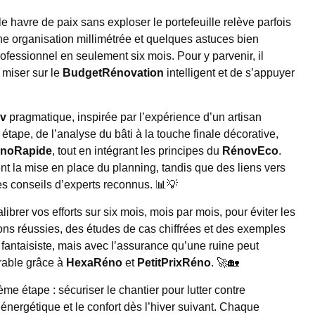
 havre de paix sans exploser le portefeuille relève parfois
e organisation millimétrée et quelques astuces bien
rofessionnel en seulement six mois. Pour y parvenir, il
e miser sur le
BudgetRénovation
intelligent et de s’appuyer
v
pragmatique, inspirée par l’expérience d’un artisan
tape, de l’analyse du bâti à la touche finale décorative,
noRapide
, tout en intégrant les principes du
RénovEco
.
tent la mise en place du planning, tandis que des liens vers
s conseils d’experts reconnus. 📊💡
ibrer vos efforts sur six mois, mois par mois, pour éviter les
ions réussies, des études de cas chiffrées et des exemples
fantaisiste, mais avec l’assurance qu’une ruine peut
rable grâce à
HexaRéno
et
PetitPrixRéno
. 🚀🏡
me étape : sécuriser le chantier pour lutter contre
é énergétique et le confort dès l’hiver suivant. Chaque