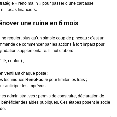
stratégie « réno malin » pour passer d’une carcasse
i tracas financiers.
rénover une ruine en 6 mois
ine requiert plus qu’un simple coup de pinceau : c’est un
mande de commencer par les actions à fort impact pour
radation supplémentaire. Il faut d’abord :
ité, confort) ;
en ventilant chaque poste ;
les techniques
RénoFacile
pour limiter les frais ;
r anticiper les imprévus.
ches administratives : permis de construire, déclaration de
bénéficier des aides publiques. Ces étapes posent le socle
ide.