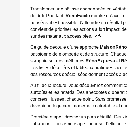
Transformer une bâtisse abandonnée en véritable
du défi. Pourtant,
RénoFacile
montre qu’avec un
pensées, il est possible d’atteindre un résultat p
convient de prioriser les actions à fort impact, d
sur des matériaux accessibles. 🌿🔨
Ce guide découle d’une approche
MaisonRéno
passionné de plomberie et de structure. Chaque é
s’appuie sur des méthodes
RénoExpress
et
Ré
Les listes détaillées et tableaux pratiques facili
des ressources spécialisées donnent accès à de
Au fil de la lecture, vous découvrirez comment cal
surcoûts et les retards. Des anecdotes d’opérat
concrets illustrent chaque point. Sans promesse 
devenir un logement moderne, confortable et du
Première étape : dresser un plan détaillé. Deuxiè
l’abandon. Troisième étape : prioriser l’efficacit