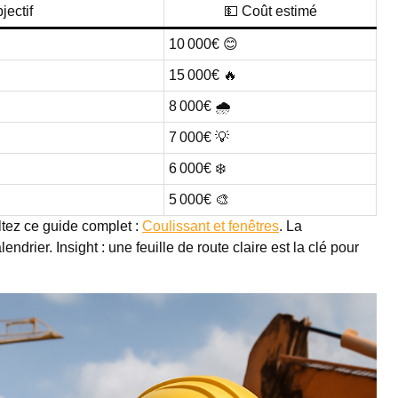
jectif
💵 Coût estimé
10 000€ 😊
15 000€ 🔥
8 000€ 🌧️
7 000€ 💡
6 000€ ❄️
5 000€ 🎨
ltez ce guide complet :
Coulissant et fenêtres
. La
endrier. Insight : une feuille de route claire est la clé pour