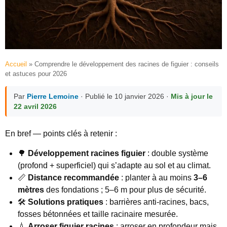
Accueil
»
Comprendre le développement des racines de figuier : conseils
et astuces pour 2026
Par
Pierre Lemoine
· Publié le 10 janvier 2026 ·
Mis à jour le
22 avril 2026
En bref — points clés à retenir :
🌳
Développement racines figuier
: double système
(profond + superficiel) qui s’adapte au sol et au climat.
📏
Distance recommandée
: planter à au moins
3–6
mètres
des fondations ; 5–6 m pour plus de sécurité.
🛠️
Solutions pratiques
: barrières anti-racines, bacs,
fosses bétonnées et taille racinaire mesurée.
💧
Arroser figuier racines
: arroser en profondeur mais