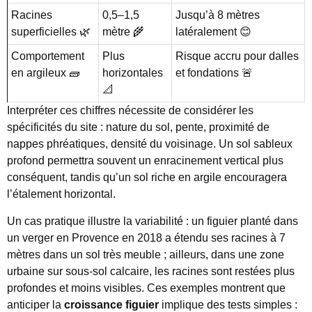
Racines
0,5–1,5
Jusqu’à 8 mètres
superficielles 🌿
mètre 🌾
latéralement 😊
Comportement
Plus
Risque accru pour dalles
en argileux 🧱
horizontales
et fondations 🚨
📐
Interpréter ces chiffres nécessite de considérer les
spécificités du site : nature du sol, pente, proximité de
nappes phréatiques, densité du voisinage. Un sol sableux
profond permettra souvent un enracinement vertical plus
conséquent, tandis qu’un sol riche en argile encouragera
l’étalement horizontal.
Un cas pratique illustre la variabilité : un figuier planté dans
un verger en Provence en 2018 a étendu ses racines à 7
mètres dans un sol très meuble ; ailleurs, dans une zone
urbaine sur sous-sol calcaire, les racines sont restées plus
profondes et moins visibles. Ces exemples montrent que
anticiper la
croissance figuier
implique des tests simples :