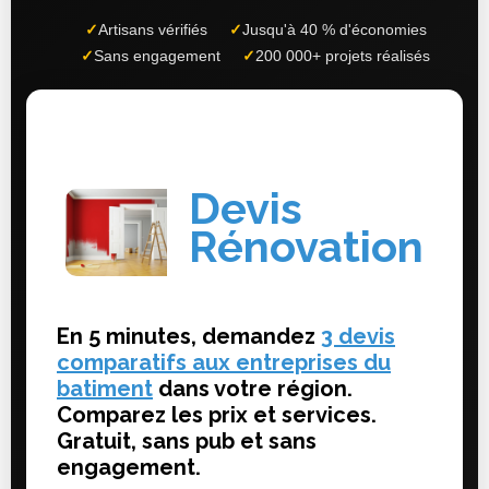
✓
Artisans vérifiés
✓
Jusqu'à 40 % d'économies
✓
Sans engagement
✓
200 000+ projets réalisés