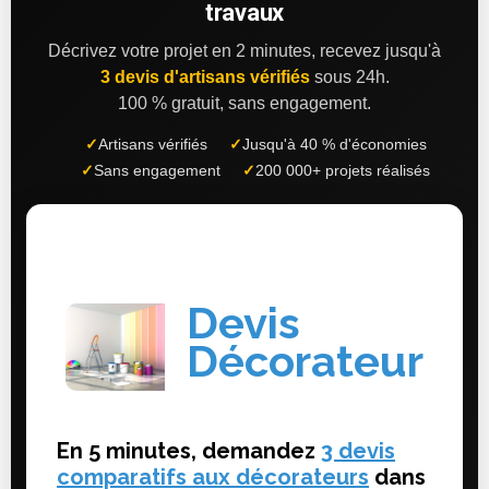
travaux
Décrivez votre projet en 2 minutes, recevez jusqu'à
3 devis d'artisans vérifiés
sous 24h.
100 % gratuit, sans engagement.
✓
Artisans vérifiés
✓
Jusqu'à 40 % d'économies
✓
Sans engagement
✓
200 000+ projets réalisés