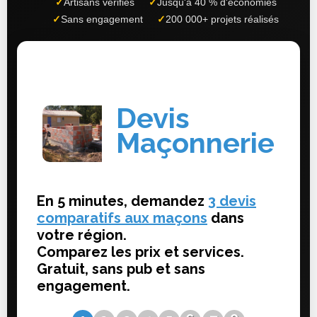
✓
Artisans vérifiés
✓
Jusqu'à 40 % d'économies
✓
Sans engagement
✓
200 000+ projets réalisés