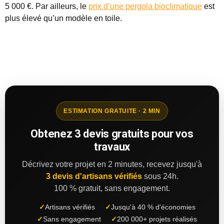
5 000 €. Par ailleurs, le
prix d’une pergola bioclimatique
est
plus élevé qu’un modèle en toile.
ESTIMATION GRATUITE · 2 MIN
Obtenez 3 devis gratuits pour vos
travaux
Décrivez votre projet en 2 minutes, recevez jusqu'à
3 devis d'artisans vérifiés
sous 24h.
100 % gratuit, sans engagement.
✓
Artisans vérifiés
✓
Jusqu'à 40 % d'économies
✓
Sans engagement
✓
200 000+ projets réalisés