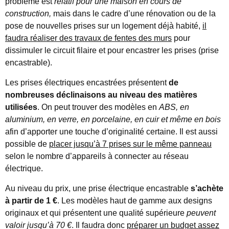
problème est
relatif pour une maison en cours de
construction,
mais dans le cadre d’une rénovation ou de la
pose de nouvelles prises sur un logement déjà habité,
il
faudra réaliser des travaux de fentes des murs
pour
dissimuler le circuit filaire et pour encastrer les prises (prise
encastrable).
Les prises électriques encastrées présentent
de
nombreuses déclinaisons au niveau des matières
utilisées
. On peut trouver des modèles en
ABS, en
aluminium, en verre, en porcelaine, en cuir et même en bois
afin d’apporter une touche d’originalité certaine. Il est aussi
possible de
placer jusqu’à 7 prises sur le même panneau
selon le nombre d’appareils à connecter au réseau
électrique.
Au niveau du prix, une prise électrique encastrable
s’achète
à partir de 1 €
. Les modèles haut de gamme aux designs
originaux et qui présentent une qualité supérieure
peuvent
valoir jusqu’à 70 €
. Il faudra donc
préparer un budget assez