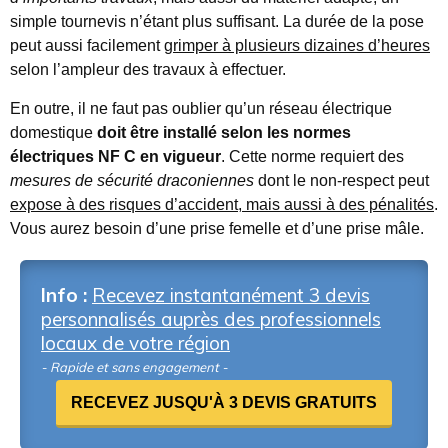
simple tournevis n’étant plus suffisant. La durée de la pose
peut aussi facilement
grimper à plusieurs dizaines d’heures
selon l’ampleur des travaux à effectuer.
En outre, il ne faut pas oublier qu’un réseau électrique
domestique
doit être installé selon les normes
électriques NF C en vigueur
. Cette norme requiert des
mesures de sécurité draconiennes
dont le non-respect peut
expose à des risques d’accident, mais aussi à des pénalités
.
Vous aurez besoin d’une prise femelle et d’une prise mâle.
Info :
Recevez instantanément 3 devis
personnalisés auprès des professionnels
locaux de votre région
- Rapide et sans engagement -
RECEVEZ JUSQU'À 3 DEVIS GRATUITS