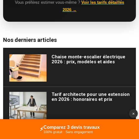
Vous préférez estimer vous-même ?
Voir les tarifs détaillés
2026 →
Nos derniers articles
Chaise monte-escalier électrique
2026 : prix, modèles et aides
Tarif architecte pour une extension
en 2026 : honoraires et prix
×
Comparez 3 devis travaux
⚡
Borne de recharge gratuite : où
100% gratuit · Sans engagement
recharger sa voiture électrique