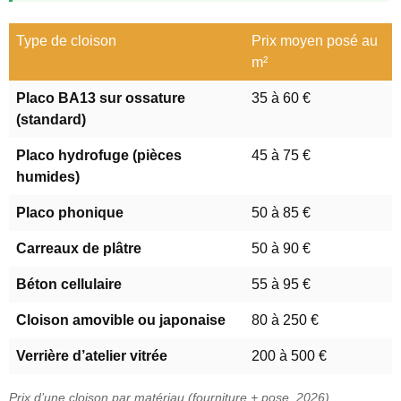
Type de cloison
Prix moyen posé au
m²
Placo BA13 sur ossature
35 à 60 €
(standard)
Placo hydrofuge (pièces
45 à 75 €
humides)
Placo phonique
50 à 85 €
Carreaux de plâtre
50 à 90 €
Béton cellulaire
55 à 95 €
Cloison amovible ou japonaise
80 à 250 €
Verrière d’atelier vitrée
200 à 500 €
Prix d’une cloison par matériau (fourniture + pose, 2026).