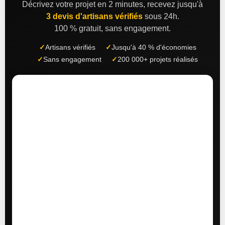
Décrivez votre projet en 2 minutes, recevez jusqu'à
3 devis d'artisans vérifiés
sous 24h.
100 % gratuit, sans engagement.
✓
Artisans vérifiés
✓
Jusqu'à 40 % d'économies
✓
Sans engagement
✓
200 000+ projets réalisés