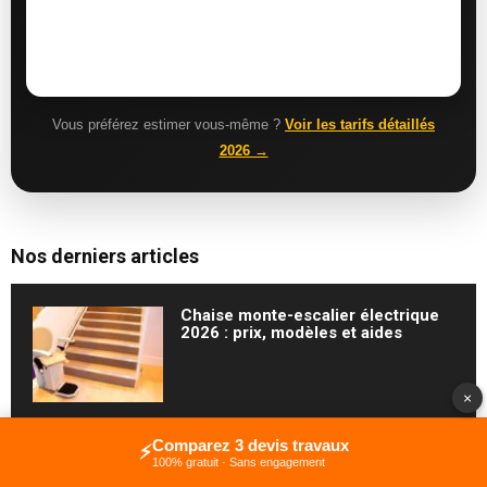
Vous préférez estimer vous-même ?
Voir les tarifs détaillés
2026 →
Nos derniers articles
Chaise monte-escalier électrique
2026 : prix, modèles et aides
×
Comparez 3 devis travaux
Tarif architecte pour une extension
⚡
en 2026 : honoraires et prix
100% gratuit · Sans engagement