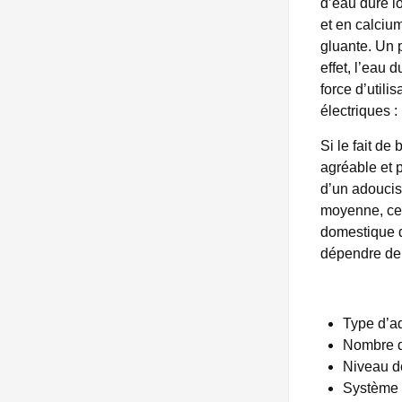
d’eau dure l
et en calcium
gluante. Un 
effet, l’eau 
force d’utili
électriques :
Si le fait de
agréable et 
d’un adoucis
moyenne, ce 
domestique d’
dépendre de p
Type d’a
Nombre d
Niveau de
Système d