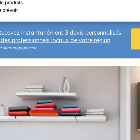
 produits
 prévoir
ecevez instantanément 3 devis personnalisés
des professionnels locaux de votre région
et sans engagement -