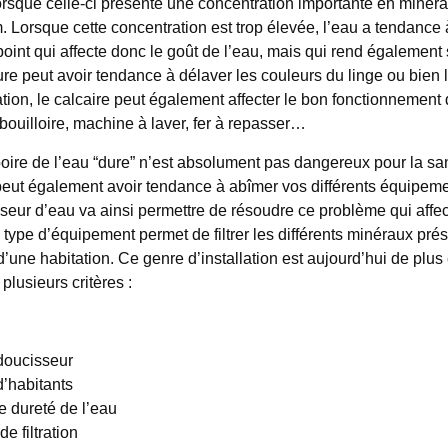
orsque celle-ci présente une concentration importante en min
. Lorsque cette concentration est trop élevée, l’eau a tendance 
point qui affecte donc le goût de l’eau, mais qui rend également
dure peut avoir tendance à délaver les couleurs du linge ou bien l
sation, le calcaire peut également affecter le bon fonctionnement 
 bouilloire, machine à laver, fer à repasser…
 boire de l’eau “dure” n’est absolument pas dangereux pour la sa
peut également avoir tendance à abîmer vos différents équipement
seur d’eau va ainsi permettre de résoudre ce problème qui affec
type d’équipement permet de filtrer les différents minéraux pré
une habitation. Ce genre d’installation est aujourd’hui de plus e
lusieurs critères :
doucisseur
’habitants
 dureté de l’eau
e filtration