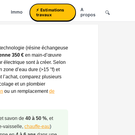
A
Estimations
Immo
propos
travaux
 technologie (résine échangeuse
enne 350 €
en main-d’œuvre
r électrique sont à créer. Selon
n zone d’eau dure (>15 °f) et
 l’achat, comparez plusieurs
colage et un plombier
in
ou un remplacement
de
 et savon de
40 à 50 %
, et
e-vaisselle,
chauffe-eau
)
enne en
4 à 6 ans
dans une