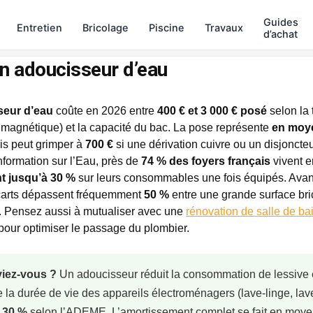
Guides
Entretien
Bricolage
Piscine
Travaux
d’achat
un adoucisseur d’eau
seur d’eau
coûte en 2026 entre
400 € et 3 000 € posé
selon la
 magnétique) et la capacité du bac. La pose représente
en moy
is peut grimper à
700 €
si une dérivation cuivre ou un disjoncteu
nformation sur l’Eau, près de
74 % des foyers français
vivent e
t jusqu’à 30 %
sur leurs consommables une fois équipés. Avant
écarts dépassent fréquemment
50 %
entre une grande surface bri
. Pensez aussi à mutualiser avec une
rénovation de salle de ba
pour optimiser le passage du plombier.
viez-vous ?
Un adoucisseur réduit la consommation de lessive
la durée de vie des appareils électroménagers (lave-linge, lav
n
30 %
selon l’ADEME. L’amortissement complet se fait en moy