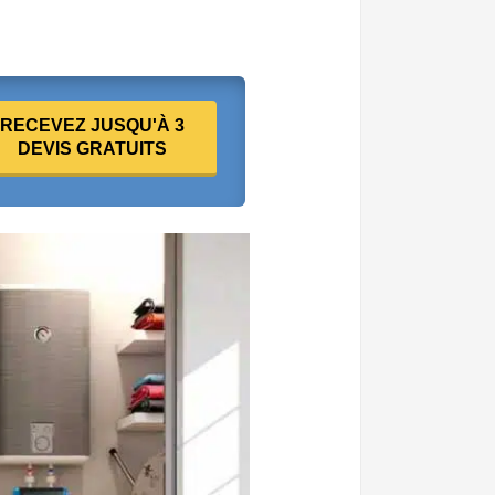
RECEVEZ JUSQU'À 3
DEVIS GRATUITS