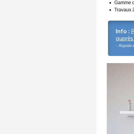
Gamme de
Travaux à
Info :
R
auprès 
- Rapide 