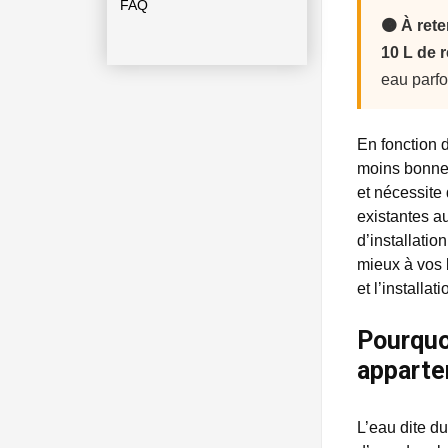
FAQ
🟠 À rete
10 L de 
eau parfo
En fonction 
moins bonne.
et nécessite 
existantes a
d’installatio
mieux à vos 
et l’installa
Pourquo
apparte
L’eau dite du