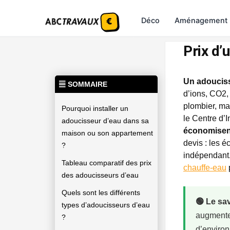
Déco
Aménagement
Prix d’
Un adoucis
SOMMAIRE
d’ions, CO2,
plombier, ma
Pourquoi installer un
le Centre d’I
adoucisseur d’eau dans sa
économisen
maison ou son appartement
devis : les 
?
indépendant
Tableau comparatif des prix
chauffe-eau
des adoucisseurs d’eau
Quels sont les différents
🟢 Le sa
types d’adoucisseurs d’eau
augmente 
?
d’enviro