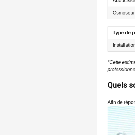
Adoucisse
Osmoseur
Type de p
Installati
*Cette estima
professionne
Quels so
Afin de répon