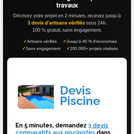
travaux
Décrivez votre projet en 2 minutes, recevez jusqu'à
3 devis d'artisans vérifiés
sous 24h.
100 % gratuit, sans engagement.
✓
Artisans vérifiés
✓
Jusqu'à 40 % d'économies
✓
Sans engagement
✓
200 000+ projets réalisés