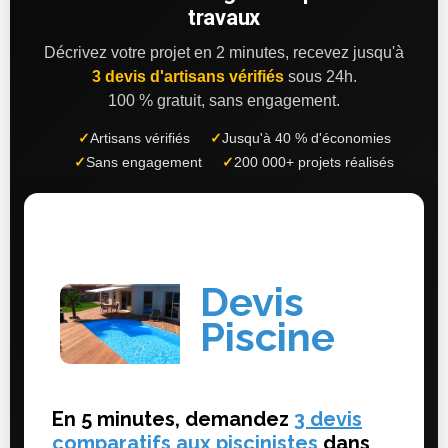
travaux
Décrivez votre projet en 2 minutes, recevez jusqu'à
3 devis d'artisans vérifiés
sous 24h.
100 % gratuit, sans engagement.
✓
Artisans vérifiés
✓
Jusqu'à 40 % d'économies
✓
Sans engagement
✓
200 000+ projets réalisés