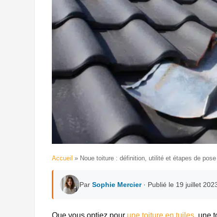
Accueil
»
Noue toiture : définition, utilité et étapes de pose
Par
Sophie Mercier
· Publié le 19 juillet 202
Que vous optiez pour
une toiture en tuiles
, une 