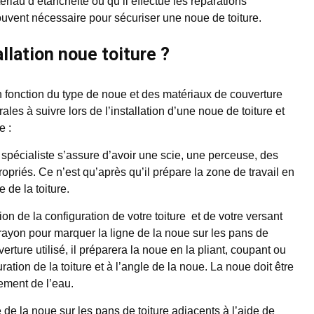
ériau d’étanchéité ou qu’il effectue les réparations
uvent nécessaire pour sécuriser une noue de toiture.
lation noue toiture ?
en fonction du type de noue et des matériaux de couverture
les à suivre lors de l’installation d’une noue de toiture et
e :
 spécialiste s’assure d’avoir une scie, une perceuse, des
opriés. Ce n’est qu’après qu’il prépare la zone de travail en
 de la toiture.
ion de la configuration de votre toiture et de votre versant
n crayon pour marquer la ligne de la noue sur les pans de
erture utilisé, il préparera la noue en la pliant, coupant ou
ation de la toiture et à l’angle de la noue. La noue doit être
ement de l’eau.
e de la noue sur les pans de toiture adjacents à l’aide de