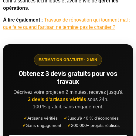
connaissances techniques et avoir envie de
gérer les
opérations
.
À lire également :
Travaux de rénovation qui tournent mal :
que faire quand l'artisan ne termine pas le chantier ?
ESTIMATION GRATUITE · 2 MIN
Obtenez 3 devis gratuits pour vos
travaux
Décrivez votre projet en 2 minutes, recevez jusqu'à
3 devis d'artisans vérifiés
sous 24h.
100 % gratuit, sans engagement.
✓
Artisans vérifiés
✓
Jusqu'à 40 % d'économies
✓
Sans engagement
✓
200 000+ projets réalisés