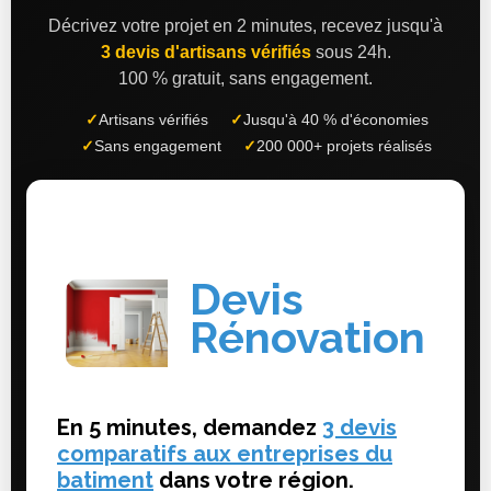
Décrivez votre projet en 2 minutes, recevez jusqu'à
3 devis d'artisans vérifiés
sous 24h.
100 % gratuit, sans engagement.
✓
Artisans vérifiés
✓
Jusqu'à 40 % d'économies
✓
Sans engagement
✓
200 000+ projets réalisés