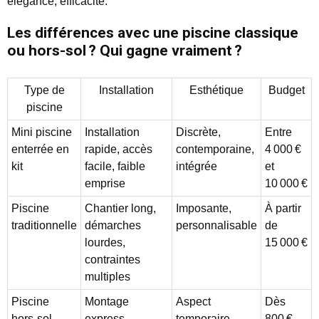
élégance, efficacité.
Les différences avec une piscine classique
ou hors-sol ? Qui gagne vraiment ?
Type de
Installation
Esthétique
Budget
piscine
Mini piscine
Installation
Discrète,
Entre
enterrée en
rapide, accès
contemporaine,
4 000 €
kit
facile, faible
intégrée
et
emprise
10 000 €
Piscine
Chantier long,
Imposante,
À partir
traditionnelle
démarches
personnalisable
de
lourdes,
15 000 €
contraintes
multiples
Piscine
Montage
Aspect
Dès
hors-sol
express,
temporaire,
800 €