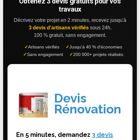
Obtenez 3 devis gratuits pour vos
travaux
Décrivez votre projet en 2 minutes, recevez jusqu'à
3 devis d'artisans vérifiés
sous 24h.
100 % gratuit, sans engagement.
✓
Artisans vérifiés
✓
Jusqu'à 40 % d'économies
✓
Sans engagement
✓
200 000+ projets réalisés