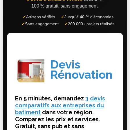
100 % gratuit, sans engagement.
✓
Artisans vérifiés
✓
Jusqu'à 40 % d'économies
✓
Sans engagement
✓
200 000+ projets réalisés