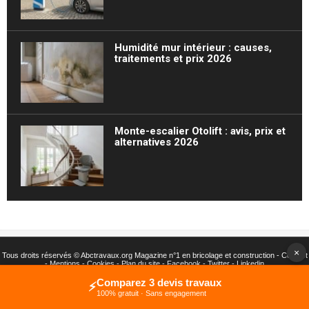
Humidité mur intérieur : causes,
traitements et prix 2026
Monte-escalier Otolift : avis, prix et
alternatives 2026
×
Tous droits réservés ©
Abctravaux.org Magazine n°1 en bricolage et construction -
Contact
-
Mentions
-
Cookies
-
Plan du site
-
Facebook
-
Twitter
- Linkedin
Comparez 3 devis travaux
⚡
100% gratuit · Sans engagement