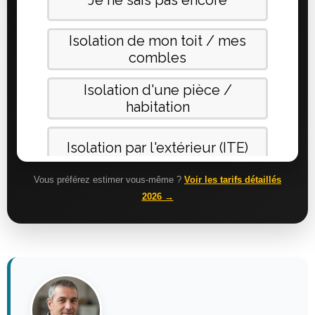
Vous préférez estimer vous-même ?
Voir les tarifs détaillés
2026 →