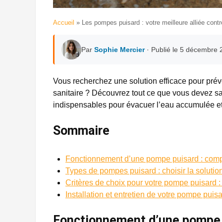
Accueil
»
Les pompes puisard : votre meilleure alliée contr
Par
Sophie Mercier
· Publié le 5 décembre 
Vous recherchez une solution efficace pour préve
sanitaire ? Découvrez tout ce que vous devez sa
indispensables pour évacuer l’eau accumulée et 
Sommaire
Fonctionnement d’une pompe puisard : co
Types de pompes puisard : choisir la soluti
Critères de choix pour votre pompe puisard :
Installation et entretien de votre pompe puisa
Fonctionnement d’une pompe 