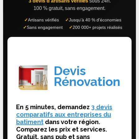
3 devis d'artisans vérifiés
sous 24h.
100 % gratuit, sans engagement.
✓
Artisans vérifiés
✓
Jusqu'à 40 % d'économies
✓
Sans engagement
✓
200 000+ projets réalisés