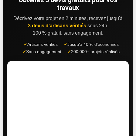
travaux
Décrivez votre projet en 2 minutes, recevez jusqu'à
3 devis d'artisans vérifiés
sous 24h.
100 % gratuit, sans engagement.
✓
Artisans vérifiés
✓
Jusqu'à 40 % d'économies
✓
Sans engagement
✓
200 000+ projets réalisés