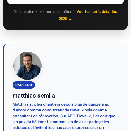
Vous préférez estimer vous-même ?
Voir les tarifs détaillés
2026 →
L'AUTEUR
matthias semila
Matthias suit les chantiers depuis plus de quinze ans,
d'abord comme conducteur de travaux puis comme
consultant en rénovation. Sur ABC Travaux, il décortique
les prix du bâtiment, compare les devis et partage les
astuces qui évitent les mauvaises surprises sur un