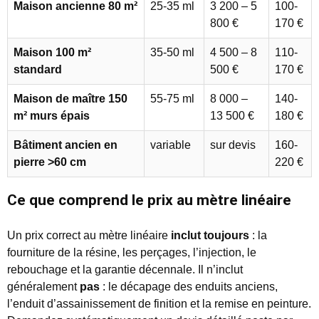
Maison ancienne 80 m²
25-35 ml
3 200 – 5
100-
800 €
170 €
Maison 100 m²
35-50 ml
4 500 – 8
110-
standard
500 €
170 €
Maison de maître 150
55-75 ml
8 000 –
140-
m² murs épais
13 500 €
180 €
Bâtiment ancien en
variable
sur devis
160-
pierre >60 cm
220 €
Ce que comprend le prix au mètre linéaire
Un prix correct au mètre linéaire
inclut toujours
: la
fourniture de la résine, les perçages, l’injection, le
rebouchage et la garantie décennale. Il n’inclut
généralement
pas
: le décapage des enduits anciens,
l’enduit d’assainissement de finition et la remise en peinture.