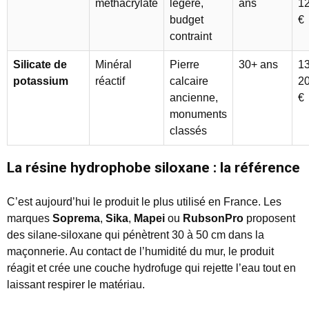
méthacrylate
légère,
ans
1
budget
€
contraint
Silicate de
Minéral
Pierre
30+ ans
13
potassium
réactif
calcaire
2
ancienne,
€
monuments
classés
La résine hydrophobe siloxane : la référence
C’est aujourd’hui le produit le plus utilisé en France. Les
marques
Soprema
,
Sika
,
Mapei
ou
RubsonPro
proposent
des silane-siloxane qui pénètrent 30 à 50 cm dans la
maçonnerie. Au contact de l’humidité du mur, le produit
réagit et crée une couche hydrofuge qui rejette l’eau tout en
laissant respirer le matériau.