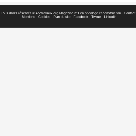
Tous droits réservés ©
Abctravaux.org Magazine n°1 en bricolage et construction -
Contact
-
Mentions
-
Cookies
-
Plan du site
-
Facebook
-
Twitter
- Linkedin