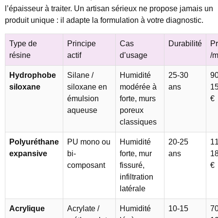
l’épaisseur à traiter. Un artisan sérieux ne propose jamais un
produit unique : il adapte la formulation à votre diagnostic.
Type de
Principe
Cas
Durabilité
Pr
résine
actif
d’usage
/m
Hydrophobe
Silane /
Humidité
25-30
90
siloxane
siloxane en
modérée à
ans
1
émulsion
forte, murs
€
aqueuse
poreux
classiques
Polyuréthane
PU mono ou
Humidité
20-25
11
expansive
bi-
forte, mur
ans
1
composant
fissuré,
€
infiltration
latérale
Acrylique
Acrylate /
Humidité
10-15
70