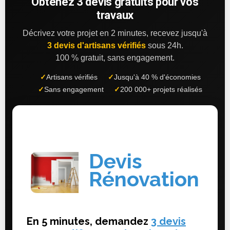
Obtenez 3 devis gratuits pour vos
travaux
Décrivez votre projet en 2 minutes, recevez jusqu'à
3 devis d'artisans vérifiés
sous 24h.
100 % gratuit, sans engagement.
✓
Artisans vérifiés
✓
Jusqu'à 40 % d'économies
✓
Sans engagement
✓
200 000+ projets réalisés