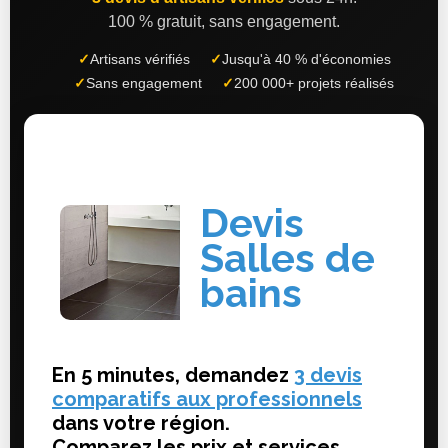
100 % gratuit, sans engagement.
✓
Artisans vérifiés
✓
Jusqu'à 40 % d'économies
✓
Sans engagement
✓
200 000+ projets réalisés