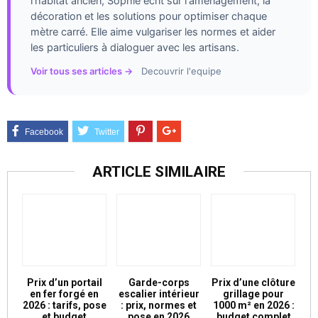
l'habitat ancien, Sophie écrit sur l'aménagement, la
décoration et les solutions pour optimiser chaque
mètre carré. Elle aime vulgariser les normes et aider
les particuliers à dialoguer avec les artisans.
Voir tous ses articles →
Decouvrir l'equipe
ARTICLE SIMILAIRE
Prix d’un portail
Garde-corps
Prix d’une clôture
en fer forgé en
escalier intérieur
grillage pour
2026 : tarifs, pose
: prix, normes et
1000 m² en 2026 :
et budget
pose en 2026
budget complet