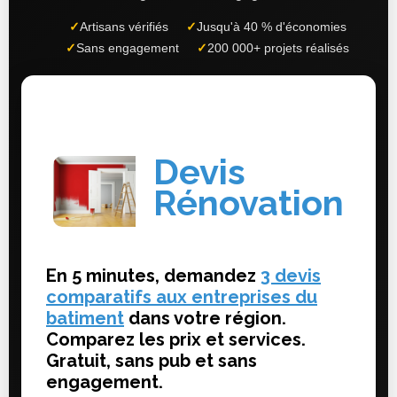
✓
Artisans vérifiés
✓
Jusqu'à 40 % d'économies
✓
Sans engagement
✓
200 000+ projets réalisés