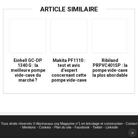
ARTICLE SIMILAIRE
Einhell GC-DP
Makita PF1110 :
Ribiland
1340 G : la
test et avis
PRPVC401SP : la
meilleure pompe
d’expert
pompe vide-cave
vide-cave du
concernant cette
la plus abordable
marché ?
pompe vide-cave
Tous droits réservés ©
Abctravaux.org Magazine n°1 en bricolage et construction -
Contact
-
Mentions
-
Cookies
-
Plan du site
-
Facebook
-
Twitter
- Linkedin
×