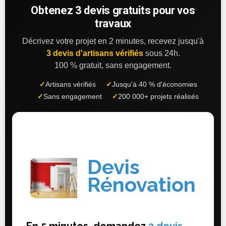
Obtenez 3 devis gratuits pour vos
travaux
Décrivez votre projet en 2 minutes, recevez jusqu'à
3 devis d'artisans vérifiés
sous 24h.
100 % gratuit, sans engagement.
✓
Artisans vérifiés
✓
Jusqu'à 40 % d'économies
✓
Sans engagement
✓
200 000+ projets réalisés