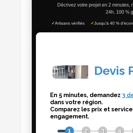
Décrivez votre projet en 2 minutes,
24h.
100 % g
✓
Artisans vérifiés
✓
Jusqu'à 40 % d'éco