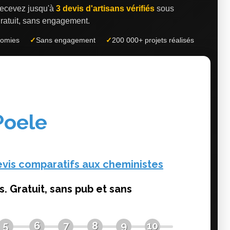
 recevez jusqu'à
3 devis d'artisans vérifiés
sous
ratuit, sans engagement.
nomies
✓
Sans engagement
✓
200 000+ projets réalisés