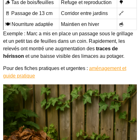
🪵 Tas de bois/feuilles
Refuge et reproduction
🌳
🚪 Passage de 13 cm
Corridor entre jardins
🔗
🍽️ Nourriture adaptée
Maintien en hiver
🥣
Exemple : Marc a mis en place un passage sous le grillage
et un petit tas de feuilles dans un coin. Rapidement, les
relevés ont montré une augmentation des
traces de
hérisson
et une baisse visible des limaces au potager.
Pour des fiches pratiques et urgentes :
aménagement et
guide pratique