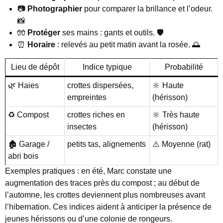
📷
Photographier
pour comparer la brillance et l’odeur.
📸
🧤
Protéger
ses mains : gants et outils. 🛡️
⏰
Horaire
: relevés au petit matin avant la rosée. 🌅
Lieu de dépôt
Indice typique
Probabilité
🌿 Haies
crottes dispersées,
🔆 Haute
empreintes
(hérisson)
♻️ Compost
crottes riches en
🔆 Très haute
insectes
(hérisson)
🏚️ Garage /
petits tas, alignements
⚠️ Moyenne (rat)
abri bois
Exemples pratiques : en été, Marc constate une
augmentation des traces près du compost ; au début de
l’automne, les crottes deviennent plus nombreuses avant
l’hibernation. Ces indices aident à anticiper la présence de
jeunes hérissons ou d’une colonie de rongeurs.