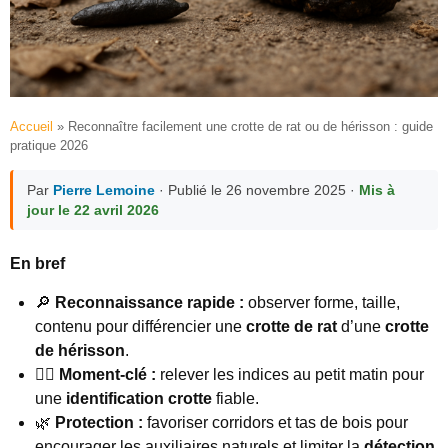
Accueil
»
Reconnaître facilement une crotte de rat ou de hérisson : guide
pratique 2026
Par
Pierre Lemoine
· Publié le 26 novembre 2025 ·
Mis à
jour le 22 avril 2026
En bref
🔎
Reconnaissance rapide :
observer forme, taille,
contenu pour différencier une
crotte de rat
d’une
crotte
de hérisson
.
🕵️‍♂️
Moment-clé :
relever les indices au petit matin pour
une
identification crotte
fiable.
🌿
Protection :
favoriser corridors et tas de bois pour
encourager les auxiliaires naturels et limiter la
détection