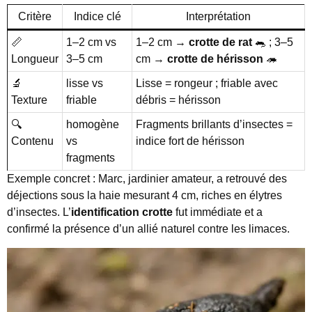
Critère
Indice clé
Interprétation
📏
1–2 cm vs
1–2 cm →
crotte de rat
🐀 ; 3–5
Longueur
3–5 cm
cm →
crotte de hérisson
🦔
🔬
lisse vs
Lisse = rongeur ; friable avec
Texture
friable
débris = hérisson
🔍
homogène
Fragments brillants d’insectes =
Contenu
vs
indice fort de hérisson
fragments
Exemple concret : Marc, jardinier amateur, a retrouvé des
déjections sous la haie mesurant 4 cm, riches en élytres
d’insectes. L’
identification crotte
fut immédiate et a
confirmé la présence d’un allié naturel contre les limaces.