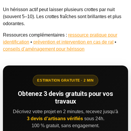
Un hérisson actif peut laisser plusieurs crottes par nuit
(souvent 5–10). Les crottes fraîches sont brillantes et plus
odorantes.
Ressources complémentaires :
ressource pratique pour
identification
•
prévention et intervention en cas de rat
•
conseils d’aménagement pour hérisson
ESTIMATION GRATUITE · 2 MIN
Obtenez 3 devis gratuits pour vos
travaux
Décrivez votre projet en 2 minutes, recevez jusqu'à
3 devis d'artisans vérifiés
sous 24h.
100 % gratuit, sans engagement.