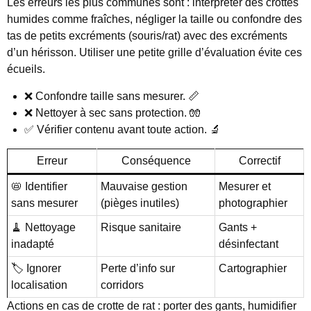
Les erreurs les plus communes sont : interpréter des crottes
humides comme fraîches, négliger la taille ou confondre des
tas de petits excréments (souris/rat) avec des excréments
d’un hérisson. Utiliser une petite grille d’évaluation évite ces
écueils.
❌ Confondre taille sans mesurer. 📏
❌ Nettoyer à sec sans protection. 🧤
✅ Vérifier contenu avant toute action. 🔬
Erreur
Conséquence
Correctif
📛 Identifier
Mauvaise gestion
Mesurer et
sans mesurer
(pièges inutiles)
photographier
🧹 Nettoyage
Risque sanitaire
Gants +
inadapté
désinfectant
🏷️ Ignorer
Perte d’info sur
Cartographier
localisation
corridors
Actions en cas de crotte de rat : porter des gants, humidifier