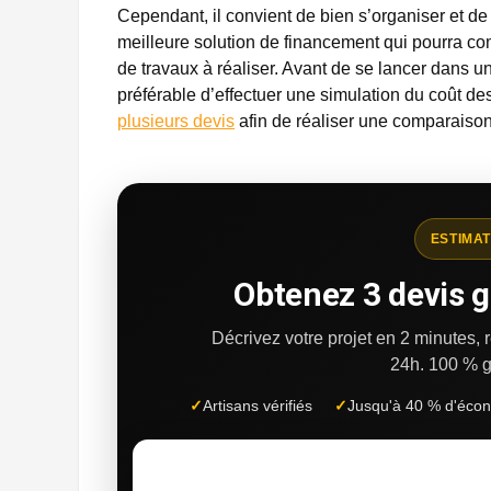
Cependant, il convient de bien s’organiser et de p
meilleure solution de financement qui pourra co
de travaux à réaliser. Avant de se lancer dans 
préférable d’effectuer une simulation du coût de
plusieurs devis
afin de réaliser une comparaison 
ESTIMAT
Obtenez 3 devis g
Décrivez votre projet en 2 minutes,
24h.
100 % g
✓
Artisans vérifiés
✓
Jusqu'à 40 % d'éco