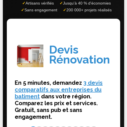
✓
Artisans vérifiés
✓
Jusqu'à 40 % d'économies
✓
Sans engagement
✓
200 000+ projets réalisés