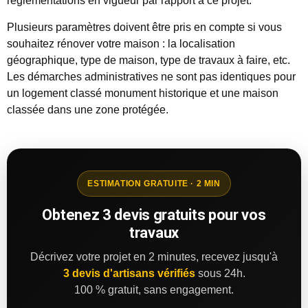
réglementations en vigueur par rapport à ce projet.
Plusieurs paramètres doivent être pris en compte si vous
souhaitez rénover votre maison : la localisation
géographique, type de maison, type de travaux à faire, etc.
Les démarches administratives ne sont pas identiques pour
un logement classé monument historique et une maison
classée dans une zone protégée.
ESTIMATION GRATUITE · 2 MIN
Obtenez 3 devis gratuits pour vos
travaux
Décrivez votre projet en 2 minutes, recevez jusqu'à
3 devis d'artisans vérifiés
sous 24h.
100 % gratuit, sans engagement.