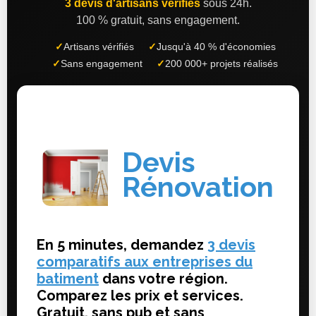
3 devis d'artisans vérifiés
sous 24h.
100 % gratuit, sans engagement.
✓
Artisans vérifiés
✓
Jusqu'à 40 % d'économies
✓
Sans engagement
✓
200 000+ projets réalisés