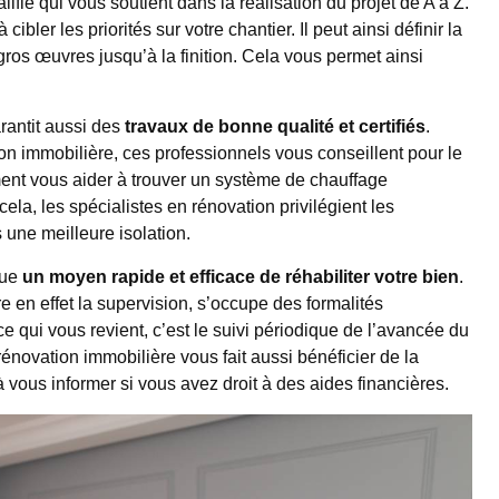
ifié qui vous soutient dans la réalisation du projet de A à Z.
bler les priorités sur votre chantier. Il peut ainsi définir la
ros œuvres jusqu’à la finition. Cela vous permet ainsi
arantit aussi des
travaux de bonne qualité et certifiés
.
on immobilière, ces professionnels vous conseillent pour le
ent vous aider à trouver un système de chauffage
a, les spécialistes en rénovation privilégient les
 une meilleure isolation.
tue
un moyen rapide et efficace de réhabiliter votre bien
.
 en effet la supervision, s’occupe des formalités
ce qui vous revient, c’est le suivi périodique de l’avancée du
novation immobilière vous fait aussi bénéficier de la
 vous informer si vous avez droit à des aides financières.