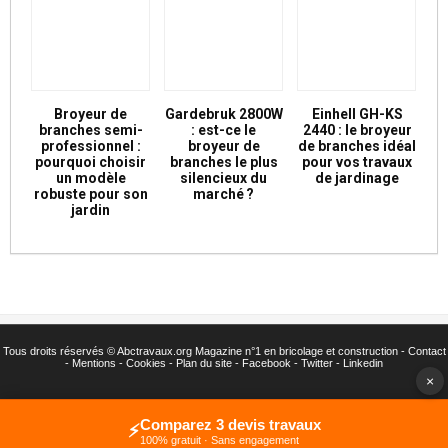
Broyeur de
Gardebruk 2800W
Einhell GH-KS
branches semi-
: est-ce le
2440 : le broyeur
professionnel :
broyeur de
de branches idéal
pourquoi choisir
branches le plus
pour vos travaux
un modèle
silencieux du
de jardinage
robuste pour son
marché ?
jardin
Tous droits réservés ©
Abctravaux.org Magazine n°1 en bricolage et construction -
Contact
-
Mentions
-
Cookies
-
Plan du site
-
Facebook
-
Twitter
- Linkedin
×
Comparez 3 devis travaux
⚡
100% gratuit · Sans engagement