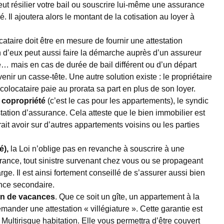
peut résilier votre bail ou souscrire lui-même une assurance
. Il ajoutera alors le montant de la cotisation au loyer à
ataire doit être en mesure de fournir une attestation
 d’eux peut aussi faire la démarche auprès d’un assureur
e… mais en cas de durée de bail différent ou d’un départ
enir un casse-tête. Une autre solution existe : le propriétaire
colocataire paie au prorata sa part en plus de son loyer.
 copropriété
(c’est le cas pour les appartements), le syndic
ation d’assurance. Cela atteste que le bien immobilier est
rait avoir sur d’autres appartements voisins ou les parties
é),
la Loi n’oblige pas en revanche à souscrire à une
ance, tout sinistre survenant chez vous ou se propageant
ge. Il est ainsi fortement conseillé de s’assurer aussi bien
nce secondaire.
on de vacances
. Que ce soit un gîte, un appartement à la
ander une attestation « villégiature ». Cette garantie est
ultirisque habitation. Elle vous permettra d’être couvert