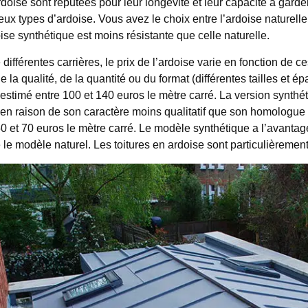
rdoise sont réputées pour leur longévité et leur capacité à garder 
x types d’ardoise. Vous avez le choix entre l’ardoise naturelle 
oise synthétique est moins résistante que celle naturelle.
 différentes carrières, le prix de l’ardoise varie en fonction de ces
la qualité, de la quantité ou du format (différentes tailles et ép
t estimé entre 100 et 140 euros le mètre carré. La version synt
en raison de son caractère moins qualitatif que son homologue n
50 et 70 euros le mètre carré. Le modèle synthétique a l’avantag
le modèle naturel. Les toitures en ardoise sont particulièrement