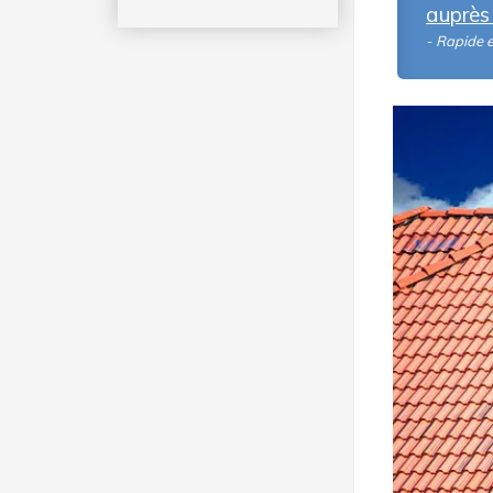
auprès 
- Rapide 