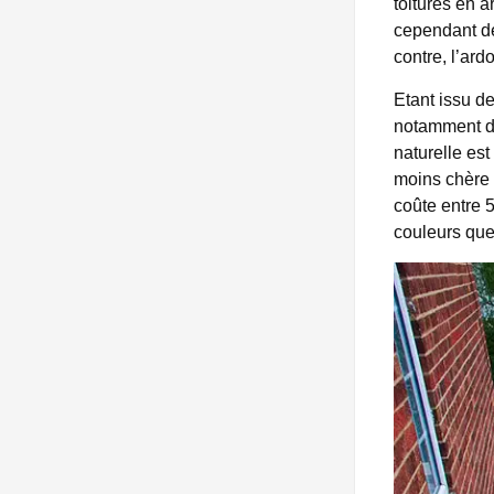
toitures en a
cependant deu
contre, l’ard
Etant issu de
notamment de 
naturelle es
moins chère 
coûte entre 
couleurs que 