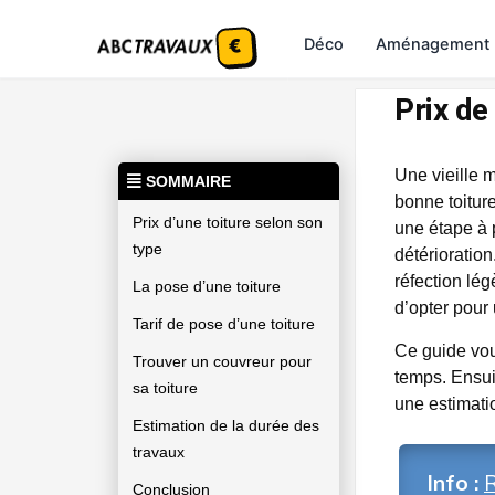
Déco
Aménagement
Prix de
Une vieille 
SOMMAIRE
bonne toiture
Prix d’une toiture selon son
une étape à p
type
détérioration
réfection lég
La pose d’une toiture
d’opter pour
Tarif de pose d’une toiture
Ce guide vous
Trouver un couvreur pour
temps. Ensui
sa toiture
une estimatio
Estimation de la durée des
travaux
Info :
R
Conclusion