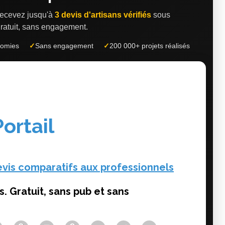
 recevez jusqu'à
3 devis d'artisans vérifiés
sous
ratuit, sans engagement.
nomies
✓
Sans engagement
✓
200 000+ projets réalisés