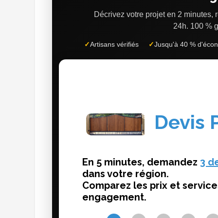
Décrivez votre projet en 2 minutes,
24h.
100 % g
✓
Artisans vérifiés
✓
Jusqu'à 40 % d'éco